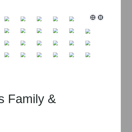
mily &