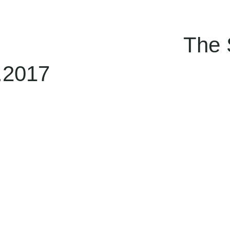
e Soul of
.2017